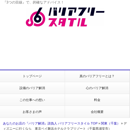
『3つの目線』で、的確なアドバイス！
トップページ
真のバリアフリーとは？
設備のバリア解消
心のバリア解消
この仕事への想い
料金
お客さまの声
会社概要
あなたのお店の『バリア解消』請負人 バリアフリースタイル TOP
»
関東（千葉）
»
デ
ィズニーに行くなら 東京ベイ舞浜ホテルクラブリゾート（千葉県浦安市）