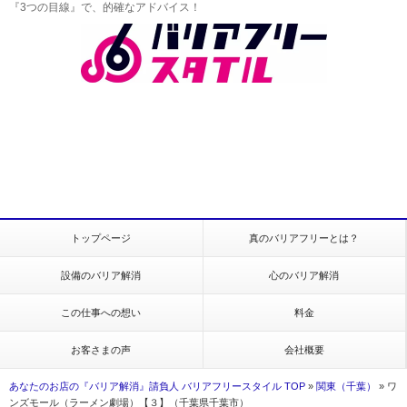
『3つの目線』で、的確なアドバイス！
トップページ
真のバリアフリーとは？
設備のバリア解消
心のバリア解消
この仕事への想い
料金
お客さまの声
会社概要
あなたのお店の『バリア解消』請負人 バリアフリースタイル TOP
»
関東（千葉）
»
ワ
ンズモール（ラーメン劇場）【３】（千葉県千葉市）