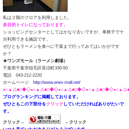
私は２階のフロアを利用しました。
多目的トイレになっております。
ショッピングセンターとしてはかなり古いですが、車椅子で十
分利用できる施設です。
ぜひともラーメンを食べに千葉まで行ってみてはいかがです
か？
★ワンズモール（ラーメン劇場）
千葉県千葉市稲毛区長沼町330-50
電話 043-212-2220
ホームページ
http://www.ones-mall.net/
●○▲△■□◆◇●○▲△■□◆◇●○▲△■□◆◇●○▲△■□◆◇●○▲△
ブログランキングに掲載しております。
ぜひともこの下部分を
クリック
していただければありがたいで
す。
クリック→
←クリック