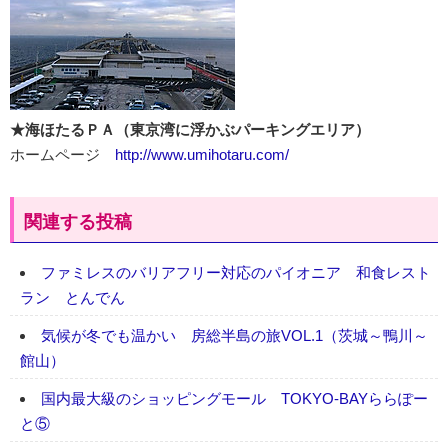
★海ほたるＰＡ（東京湾に浮かぶパーキングエリア）
ホームページ
http://www.umihotaru.com/
関連する投稿
ファミレスのバリアフリー対応のパイオニア 和食レスト
ラン とんでん
気候が冬でも温かい 房総半島の旅VOL.1（茨城～鴨川～
館山）
国内最大級のショッピングモール TOKYO-BAYららぽー
と⑤