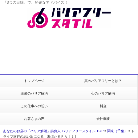
『3つの目線』で、的確なアドバイス！
トップページ
真のバリアフリーとは？
設備のバリア解消
心のバリア解消
この仕事への想い
料金
お客さまの声
会社概要
あなたのお店の『バリア解消』請負人 バリアフリースタイル TOP
»
関東（千葉）
»
ド
ライブ旅行の思い出になる 海ほたるＰＡ【３】