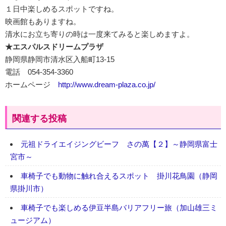
１日中楽しめるスポットですね。
映画館もありますね。
清水にお立ち寄りの時は一度来てみると楽しめますよ。
★エスパルスドリームプラザ
静岡県静岡市清水区入船町13-15
電話 054-354-3360
ホームページ
http://www.dream-plaza.co.jp/
関連する投稿
元祖ドライエイジングビーフ さの萬【２】～静岡県富士
宮市～
車椅子でも動物に触れ合えるスポット 掛川花鳥園（静岡
県掛川市）
車椅子でも楽しめる伊豆半島バリアフリー旅（加山雄三ミ
ュージアム）