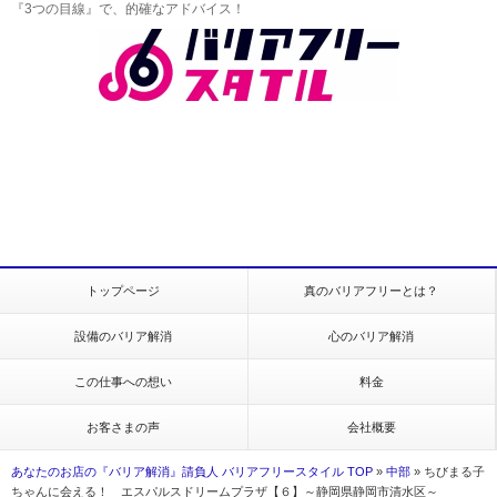
『3つの目線』で、的確なアドバイス！
トップページ
真のバリアフリーとは？
設備のバリア解消
心のバリア解消
この仕事への想い
料金
お客さまの声
会社概要
あなたのお店の『バリア解消』請負人 バリアフリースタイル TOP
»
中部
»
ちびまる子
ちゃんに会える！ エスパルスドリームプラザ【６】～静岡県静岡市清水区～