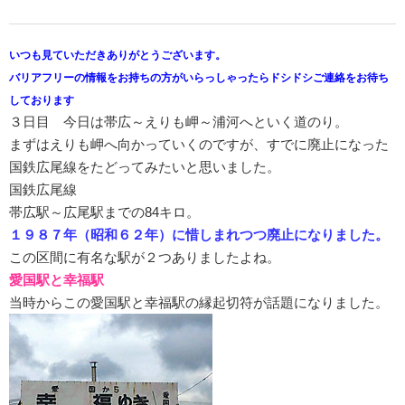
いつも見ていただきありがとうございます。
バリアフリーの情報をお持ちの方がいらっしゃったらドシドシご連絡をお待ち
しております
３日目 今日は帯広～えりも岬～浦河へといく道のり。
まずはえりも岬へ向かっていくのですが、すでに廃止になった
国鉄広尾線をたどってみたいと思いました。
国鉄広尾線
帯広駅～広尾駅までの84キロ。
１９８７年（昭和６２年）に惜しまれつつ廃止になりました。
この区間に有名な駅が２つありましたよね。
愛国駅と幸福駅
当時からこの愛国駅と幸福駅の縁起切符が話題になりました。