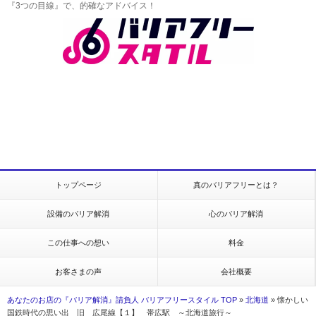
『3つの目線』で、的確なアドバイス！
トップページ
真のバリアフリーとは？
設備のバリア解消
心のバリア解消
この仕事への想い
料金
お客さまの声
会社概要
あなたのお店の『バリア解消』請負人 バリアフリースタイル TOP
»
北海道
»
懐かしい
国鉄時代の思い出 旧 広尾線【１】 帯広駅 ～北海道旅行～