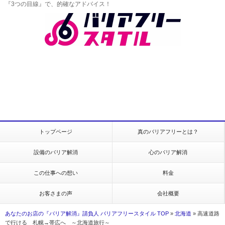
『3つの目線』で、的確なアドバイス！
トップページ
真のバリアフリーとは？
設備のバリア解消
心のバリア解消
この仕事への想い
料金
お客さまの声
会社概要
あなたのお店の『バリア解消』請負人 バリアフリースタイル TOP
»
北海道
»
高速道路
で行ける 札幌→帯広へ ～北海道旅行～