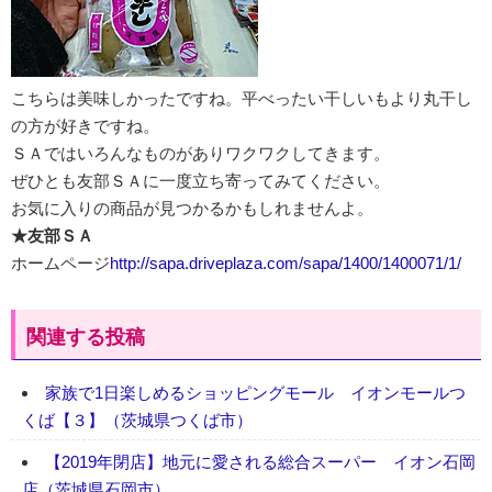
こちらは美味しかったですね。平べったい干しいもより丸干し
の方が好きですね。
ＳＡではいろんなものがありワクワクしてきます。
ぜひとも友部ＳＡに一度立ち寄ってみてください。
お気に入りの商品が見つかるかもしれませんよ。
★友部ＳＡ
ホームページ
http://sapa.driveplaza.com/sapa/1400/1400071/1/
関連する投稿
家族で1日楽しめるショッピングモール イオンモールつ
くば【３】（茨城県つくば市）
【2019年閉店】地元に愛される総合スーパー イオン石岡
店（茨城県石岡市）