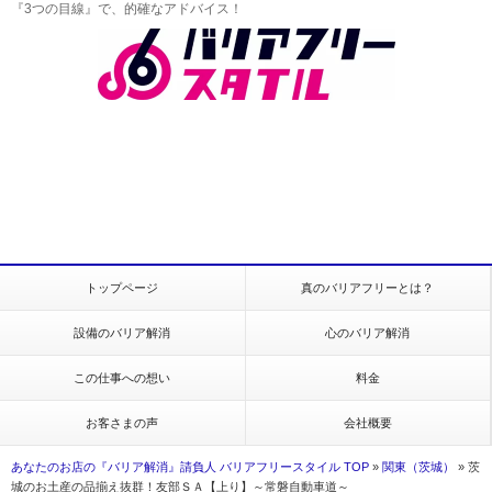
『3つの目線』で、的確なアドバイス！
トップページ
真のバリアフリーとは？
設備のバリア解消
心のバリア解消
この仕事への想い
料金
お客さまの声
会社概要
あなたのお店の『バリア解消』請負人 バリアフリースタイル TOP
»
関東（茨城）
»
茨
城のお土産の品揃え抜群！友部ＳＡ【上り】～常磐自動車道～