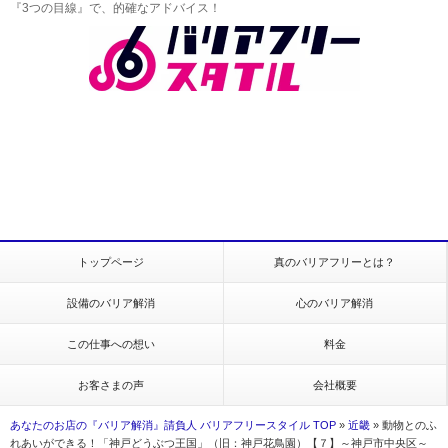
『3つの目線』で、的確なアドバイス！
トップページ
真のバリアフリーとは？
設備のバリア解消
心のバリア解消
この仕事への想い
料金
お客さまの声
会社概要
あなたのお店の『バリア解消』請負人 バリアフリースタイル TOP
»
近畿
»
動物とのふ
れあいができる！「神戸どうぶつ王国」（旧：神戸花鳥園）【７】～神戸市中央区～