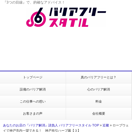
『3つの目線』で、的確なアドバイス！
トップページ
真のバリアフリーとは？
設備のバリア解消
心のバリア解消
この仕事への想い
料金
お客さまの声
会社概要
あなたのお店の『バリア解消』請負人 バリアフリースタイル TOP
»
近畿
»
ロープウェ
イで神戸市内一望できる！ 神戸布引ハーブ園【３】