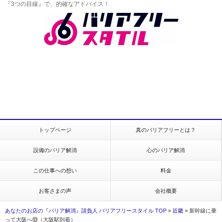
『3つの目線』で、的確なアドバイス！
トップページ
真のバリアフリーとは？
設備のバリア解消
心のバリア解消
この仕事への想い
料金
お客さまの声
会社概要
あなたのお店の『バリア解消』請負人 バリアフリースタイル TOP
»
近畿
»
新幹線に乗
って大阪へ⑩（大阪駅到着）