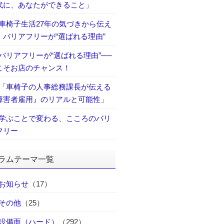
代に、あなたができること」
車椅子生活27年の気づきから伝え
、バリアフリーが“選ばれる理由”
バリアフリーが“選ばれる理由”──
こそお店のチャンス！
「車椅子の人事総務課長が伝える
障害者雇用』のリアルと可能性」
学ぶことで変わる、こころのバリ
フリー
ラムテーマ一覧
お知らせ
（17）
その他
（25）
設備面（ハード）
（292）