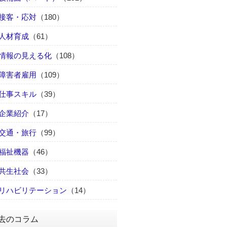
接客・応対
（180）
人材育成
（61）
情報の見える化
（108）
障害者雇用
（109）
仕事スキル
（39）
企業紹介
（17）
交通・旅行
（99）
福祉機器
（46）
共生社会
（33）
リハビリテーション
（14）
去のコラム