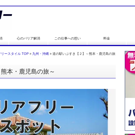
消
心のバリア解消
この仕事への想い
料金
リースタイル TOP
»
九州・沖縄
»
道の駅いぶすき【２】～熊本・鹿児島の旅
～熊本・鹿児島の旅～