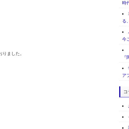
時
る
今
おりました。
『
ア
コ