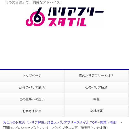
『3つの目線』で、的確なアドバイス！
トップページ
真のバリアフリーとは？
設備のバリア解消
心のバリア解消
この仕事への想い
料金
お客さまの声
会社概要
あなたのお店の『バリア解消』請負人 バリアフリースタイル TOP
»
関東（埼玉）
»
TREKのプロショップならここ！ バイクプラス大宮（埼玉県さいたま市）