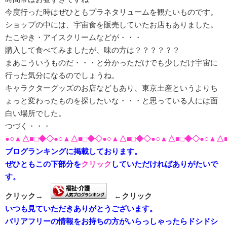
今度行った時はぜひともプラネタリュームを観たいものです。
ショップの中には、宇宙食を販売していたお店もありました。
たこやき・アイスクリームなどが・・・
購入して食べてみましたが、味の方は？？？？？？
まあこういうものだ・・・と分かっただけでも少しだけ宇宙に
行った気分になるのでしょうね。
キャラクターグッズのお店などもあり、東京土産というよりち
ょっと変わったものを探したいな・・・と思っている人には面
白い場所でした。
つづく・・・
●○▲△■□◆◇●○▲△■□◆◇●○▲△■□◆◇●○▲△■□◆◇●○▲△
ブログランキングに掲載しております。
ぜひともこの下部分を
クリック
していただければありがたいで
す。
クリック→
←クリック
いつも見ていただきありがとうございます。
バリアフリーの情報をお持ちの方がいらっしゃったらドシドシ