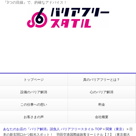
『3つの目線』で、的確なアドバイス！
トップページ
真のバリアフリーとは？
設備のバリア解消
心のバリア解消
この仕事への想い
料金
お客さまの声
会社概要
あなたのお店の『バリア解消』請負人 バリアフリースタイル TOP
»
関東（東京）
»
日
本の新玄関口かつ観光スポット！ 羽田空港国際線旅客ターミナル【７】（東京都大