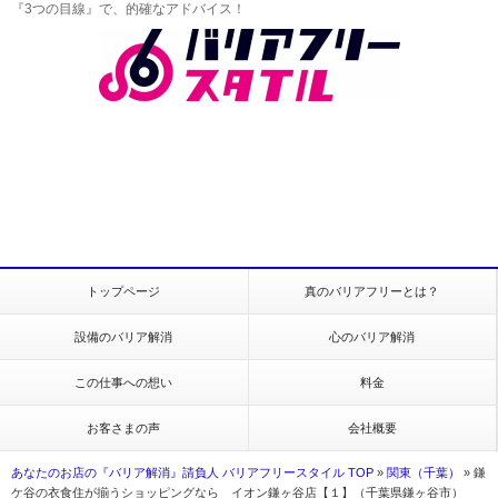
『3つの目線』で、的確なアドバイス！
トップページ
真のバリアフリーとは？
設備のバリア解消
心のバリア解消
この仕事への想い
料金
お客さまの声
会社概要
あなたのお店の『バリア解消』請負人 バリアフリースタイル TOP
»
関東（千葉）
»
鎌
ケ谷の衣食住が揃うショッピングなら イオン鎌ヶ谷店【１】（千葉県鎌ヶ谷市）