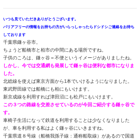
いつも見ていただきありがとうございます。
バリアフリーの情報をお持ちの方がいらっしゃったらドシドシご連絡をお待ち
しております
千葉県鎌ヶ谷市。
ちょうど船橋市と柏市の中間にある場所ですね。
子供のころは、鎌ヶ谷＝不便というイメージがありましたね。
しかし、今では交通網も発展して鎌ヶ谷は便利な都市になりま
した。
北総線を使えば東京方面から1本でいけるようになりました。
東武野田線では船橋にも柏にもいけます。
新京成線を利用すれば津田沼にも松戸にもいけます。
この３つの路線を交差させているのが今回ご紹介する鎌ヶ谷で
す。
車椅子生活になって鉄道を利用することは少なくなりました
が、車を利用する私はよく鎌ヶ谷にいきますね。
千葉県道８号線（船橋我孫子線：通称船取線）があるので国道