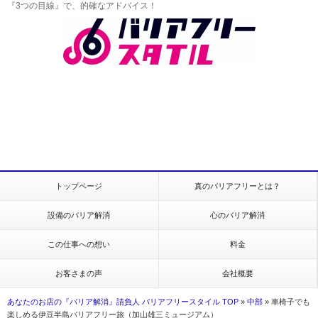
『3つの目線』で、的確なアドバイス！
トップページ
真のバリアフリーとは？
設備のバリア解消
心のバリア解消
この仕事への想い
料金
お客さまの声
会社概要
あなたのお店の『バリア解消』請負人 バリアフリースタイル TOP
»
中部
»
車椅子でも
楽しめる伊豆半島バリアフリー旅（加山雄三ミュージアム）