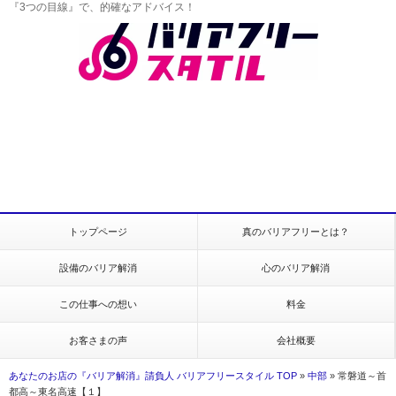
『3つの目線』で、的確なアドバイス！
トップページ
真のバリアフリーとは？
設備のバリア解消
心のバリア解消
この仕事への想い
料金
お客さまの声
会社概要
あなたのお店の『バリア解消』請負人 バリアフリースタイル TOP
»
中部
»
常磐道～首
都高～東名高速【１】