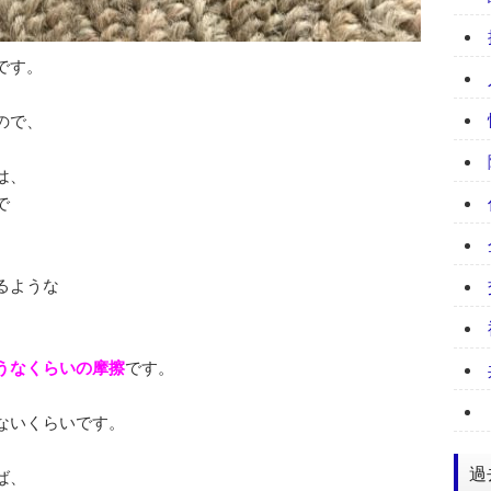
です。
ので、
は、
で
るような
うなくらいの摩擦
です。
ないくらいです。
過
ば、