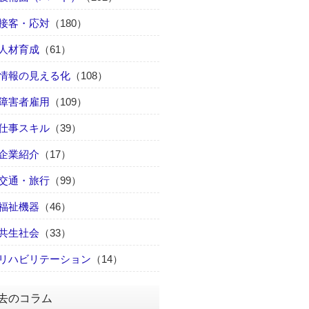
接客・応対
（180）
人材育成
（61）
情報の見える化
（108）
障害者雇用
（109）
仕事スキル
（39）
企業紹介
（17）
交通・旅行
（99）
福祉機器
（46）
共生社会
（33）
リハビリテーション
（14）
去のコラム