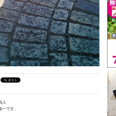
負人
栄一です。