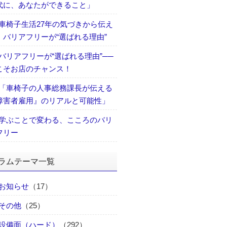
代に、あなたができること」
車椅子生活27年の気づきから伝え
、バリアフリーが“選ばれる理由”
バリアフリーが“選ばれる理由”──
こそお店のチャンス！
「車椅子の人事総務課長が伝える
障害者雇用』のリアルと可能性」
学ぶことで変わる、こころのバリ
フリー
ラムテーマ一覧
お知らせ
（17）
その他
（25）
設備面（ハード）
（292）