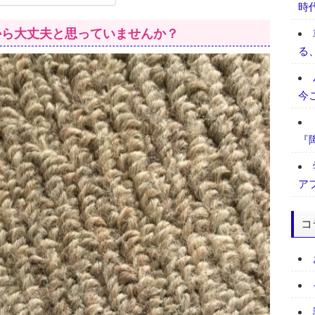
時
から大丈夫と思っていませんか？
る
今
『
ア
コ