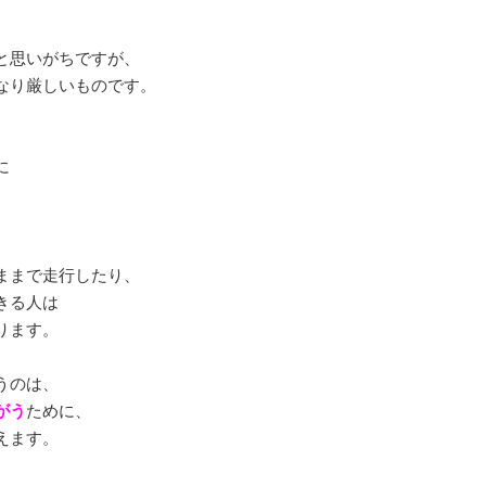
と思いがちですが、
なり厳しいものです。
に
ままで走行したり、
きる人は
ります。
うのは、
がう
ために、
えます。