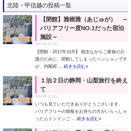
北陸・甲信越の投稿一覧
【閉館】雅樹雅（あじゅが） ～
バリアフリー度NO.1だった宿泊
施設～
2017.01.15 (日)
【閉館：2017年10月】 残念ながらご家族の介
護のために、閉館してしまったペンションです
が、内閣府 …
続きを読む
»
１泊２日の静岡・山梨旅行を終え
て
2014.09.27 (土)
いつも見ていただきありがとうございます。
バリアフリーの情報をお持ちの方がいらっしゃ
ったらドシドシご …
続きを読む
»