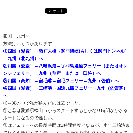
四国→九州へ
方法はいくつかあります。
①四国（愛媛）→瀬戸大橋→関門海峡(もしくは関門トンネル）
→九州（北九州）へ
②四国（愛媛）→八幡浜港→宇和島運輸フェリー（またはオレ
ンジフェリー）→九州（別府 または 臼杵）へ
③四国（高知）→宿毛港→宿毛フェリー→九州（佐伯）へ
④四国（愛媛）→三崎港→国道九四フェリー→九州（佐賀関）
へ
①～④の中で私が選んだのは②でした。
①と③は愛媛県松山市からスタートするとかなり時間がかかる
ルートになるので難しい。
④はフェリーへの乗船時間は1時間程度となるが、車で三崎港ま
で行く距離がとても長い。むしろ身体を少し休めたいと思って