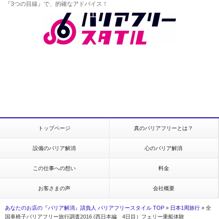
『3つの目線』で、的確なアドバイス！
トップページ
真のバリアフリーとは？
設備のバリア解消
心のバリア解消
この仕事への想い
料金
お客さまの声
会社概要
あなたのお店の『バリア解消』請負人 バリアフリースタイル TOP
»
日本1周旅行
»
全
国車椅子バリアフリー旅行調査2016 (西日本編 4日目）フェリー乗船体験