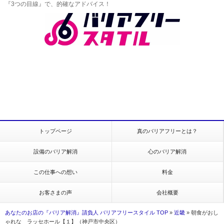
『3つの目線』で、的確なアドバイス！
トップページ
真のバリアフリーとは？
設備のバリア解消
心のバリア解消
この仕事への想い
料金
お客さまの声
会社概要
あなたのお店の『バリア解消』請負人 バリアフリースタイル TOP
»
近畿
»
朝食がおし
ゃれな ラッセホール【１】（神戸市中央区）