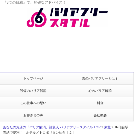
『3つの目線』で、的確なアドバイス！
トップページ
真のバリアフリーとは？
設備のバリア解消
心のバリア解消
この仕事への想い
料金
お客さまの声
会社概要
あなたのお店の『バリア解消』請負人 バリアフリースタイル TOP
»
東北
»
JR仙台駅
直結で便利！ ホテルメトロポリタン仙台【２】