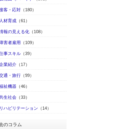
接客・応対
（180）
人材育成
（61）
情報の見える化
（108）
障害者雇用
（109）
仕事スキル
（39）
企業紹介
（17）
交通・旅行
（99）
福祉機器
（46）
共生社会
（33）
リハビリテーション
（14）
去のコラム