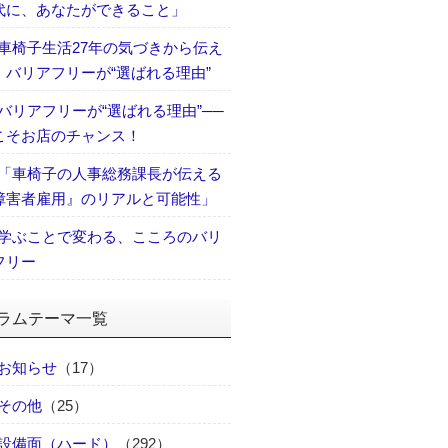
代に、あなたができること」
車椅子生活27年の気づきから伝え
、バリアフリーが“選ばれる理由”
バリアフリーが“選ばれる理由”──
こそお店のチャンス！
「車椅子の人事総務課長が伝える
障害者雇用』のリアルと可能性」
学ぶことで変わる、こころのバリ
フリー
ラムテーマ一覧
お知らせ
（17）
その他
（25）
設備面（ハード）
（292）