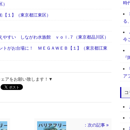
時
区）
モ【１】（東京都江東区）
る
えやすい しながわ水族館 ｖｏｌ.７（東京都品川区）
今
ントがお台場に！ ＭＥＧＡＷＥＢ【１】（東京都江東
『
ア
シェアをお願い致します！▼
コ
：次の記事 »