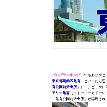
ブログランキング
いつもありがと
東京都葛飾区亀有
といったら
有公園前派出所
」）
。どこかに両
アリオ亀有
（イトーヨーカドーの
「亀有公園前派出所」が再現され