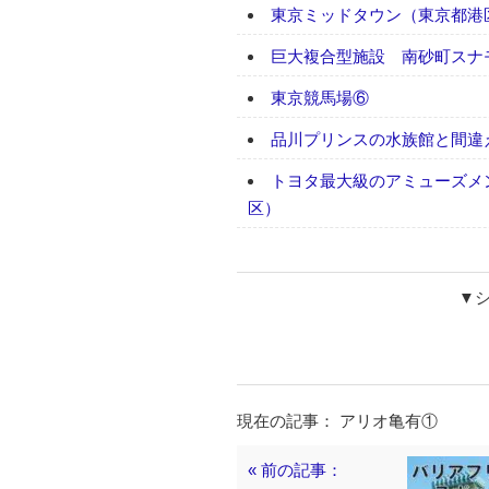
東京ミッドタウン（東京都港
巨大複合型施設 南砂町スナ
東京競馬場⑥
品川プリンスの水族館と間違
トヨタ最大級のアミューズメ
区）
▼
現在の記事： アリオ亀有①
« 前の記事：