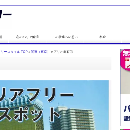
消
心のバリア解消
この仕事への想い
料金
リースタイル TOP
»
関東（東京）
»
アリオ亀有①