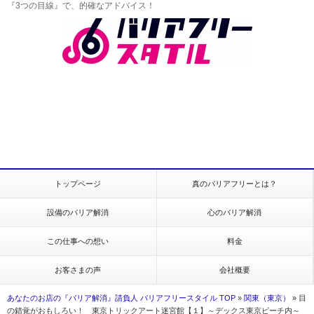
『3つの目線』で、的確なアドバイス！
トップページ
真のバリアフリーとは？
設備のバリア解消
心のバリア解消
この仕事への想い
料金
お客さまの声
会社概要
あなたのお店の『バリア解消』請負人 バリアフリースタイル TOP
»
関東（東京）
»
目
の錯覚がおもしろい！ 東京トリックアート迷宮館【１】～デックス東京ビーチ内～