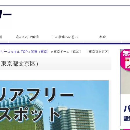
消
心のバリア解消
この仕事への想い
料金
リースタイル TOP
»
関東（東京）
»
東京ドーム【追加】 （東京都文京区）
（東京都文京区）