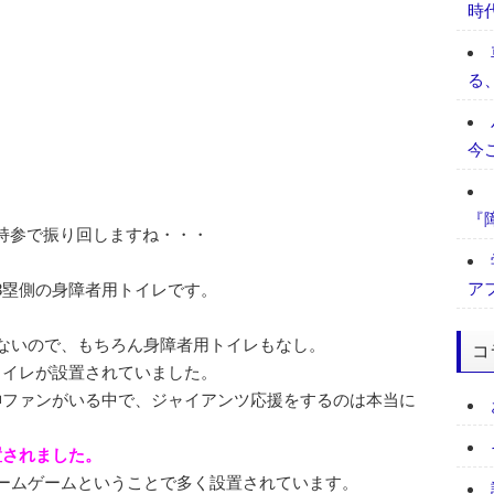
時
る
今
『
持参で振り回しますね・・・
ア
3塁側の身障者用トイレです。
もないので、もちろん身障者用トイレもなし。
コ
トイレが設置されていました。
神ファンがいる中で、ジャイアンツ応援をするのは本当に
置されました。
ホームゲームということで多く設置されています。