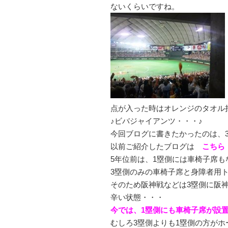
ないくらいですね。
点が入った時はオレンジのタオル
♪ビバジャイアンツ・・・♪
今回ブログに書きたかったのは、
以前ご紹介したブログは
こちら
5年位前は、1塁側には車椅子席
3塁側のみの車椅子席と身障者用
そのため阪神戦などは3塁側に阪
辛い状態・・・
今では、1塁側にも車椅子席が設
むしろ3塁側よりも1塁側の方が