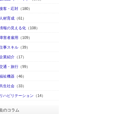
接客・応対
（180）
人材育成
（61）
情報の見える化
（108）
障害者雇用
（109）
仕事スキル
（39）
企業紹介
（17）
交通・旅行
（99）
福祉機器
（46）
共生社会
（33）
リハビリテーション
（14）
去のコラム