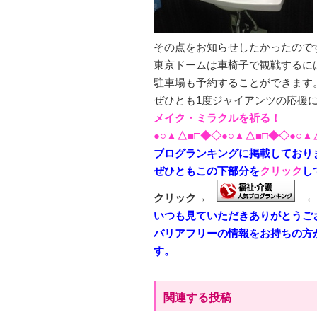
その点をお知らせしたかったので
東京ドームは車椅子で観戦するに
駐車場も予約することができます
ぜひとも1度ジャイアンツの応援
メイク・ミラクルを祈る！
●○▲△■□◆◇●○▲△■□◆◇●○▲
ブログランキングに掲載しており
ぜひともこの下部分を
クリック
し
クリック→
←
いつも見ていただきありがとうご
バリアフリーの情報をお持ちの方
す。
関連する投稿