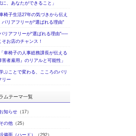
代に、あなたができること」
車椅子生活27年の気づきから伝え
、バリアフリーが“選ばれる理由”
バリアフリーが“選ばれる理由”──
こそお店のチャンス！
「車椅子の人事総務課長が伝える
障害者雇用』のリアルと可能性」
学ぶことで変わる、こころのバリ
フリー
ラムテーマ一覧
お知らせ
（17）
その他
（25）
設備面（ハード）
（292）