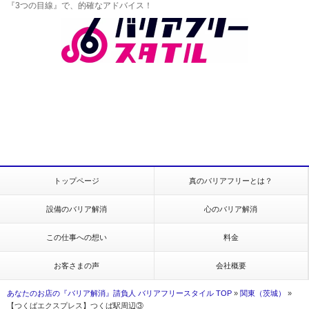
『3つの目線』で、的確なアドバイス！
トップページ
真のバリアフリーとは？
設備のバリア解消
心のバリア解消
この仕事への想い
料金
お客さまの声
会社概要
あなたのお店の『バリア解消』請負人 バリアフリースタイル TOP
»
関東（茨城）
»
【つくばエクスプレス】つくば駅周辺③