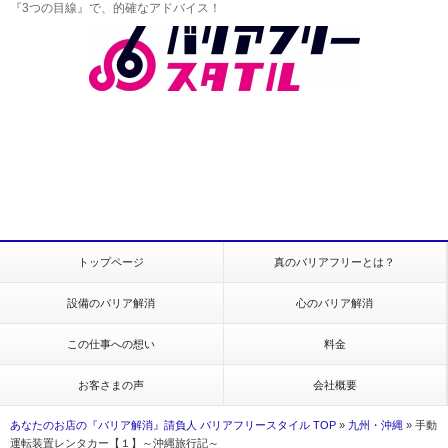
『3つの目線』で、的確なアドバイス！
トップページ
真のバリアフリーとは？
設備のバリア解消
心のバリア解消
この仕事への想い
料金
お客さまの声
会社概要
あなたのお店の『バリア解消』請負人 バリアフリースタイル TOP
»
九州・沖縄
»
手動
運転装置レンタカー【１】～沖縄旅行記～