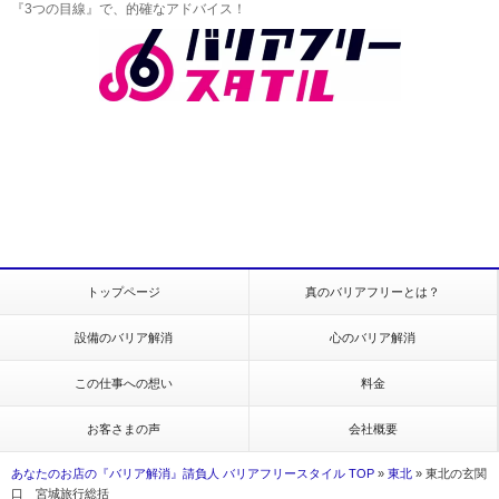
『3つの目線』で、的確なアドバイス！
トップページ
真のバリアフリーとは？
設備のバリア解消
心のバリア解消
この仕事への想い
料金
お客さまの声
会社概要
あなたのお店の『バリア解消』請負人 バリアフリースタイル TOP
»
東北
»
東北の玄関
口 宮城旅行総括