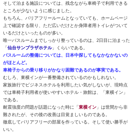
そして泊まる施設については、残念ながら車椅子で利用できる
ところが少ないように感じました。
もちろん、バリアフリールームとなっていても、ホームページ
上で確認する限り、ただ広いだけとか身障者用トイレがついて
いるだけといったものが多い。
唯一バスルームまでしっかり整っているのは、2日目に泊まった
「
仙台サンプラザホテル
」くらいである。
バスルームの整備については、日本中探してもなかなかないの
がほとんど。
車椅子からの乗り移りがかなり困難であるのが事実である。
むしろ、東横インが一番整備されているのかもしれない。
家族旅行でビジネスホテルを利用したい気がしないが、現時点
では車椅子利用者が使いやすいホテル・旅館は、「東横イン」
である。
耐震強度の問題が話題になった時に「
東横イン
」は世間から非
難されたが、その後の改善は目覚ましいものである。
徹底してバリアフリーの部屋を作っている。そして使い勝手が
いい。