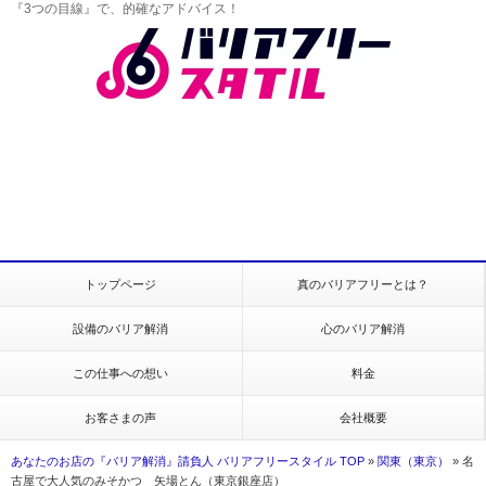
『3つの目線』で、的確なアドバイス！
トップページ
真のバリアフリーとは？
設備のバリア解消
心のバリア解消
この仕事への想い
料金
お客さまの声
会社概要
あなたのお店の『バリア解消』請負人 バリアフリースタイル TOP
»
関東（東京）
»
名
古屋で大人気のみそかつ 矢場とん（東京銀座店）