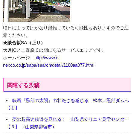
曜日によってはかなり混雑している可能性もありますのでご注
意ください。
★談合坂SA（上り）
大月ICと上野原ICの間にあるサービスエリアです。
ホームページ
http://www.c-
nexco.co.jp/sapa/search/detail/1100aa077.html
関連する投稿
映画『黒部の太陽』の壮絶さを感じる 松本→黒部ダムへ
【１】
夢の超高速鉄道を見れる！ 山梨県立リニア見学センター
【３】 （山梨県都留市）