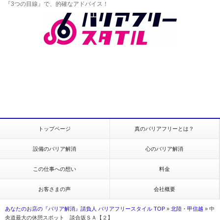
『3つの目線』で、的確なアドバイス！
トップページ
真のバリアフリーとは？
設備のバリア解消
心のバリア解消
この仕事への想い
料金
お客さまの声
会社概要
あなたのお店の『バリア解消』請負人 バリアフリースタイル TOP
»
北陸・甲信越
»
中
央道最大の休憩スポット 談合坂ＳＡ【２】