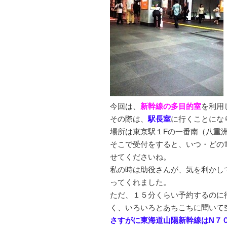
今回は、
新幹線の多目的室
を利用
その際は、
駅長室
に行くことにな
場所は東京駅１Fの一番南（八重
そこで受付をすると、いつ・どの
せてくださいね。
私の時は助役さんが、気を利かし
ってくれました。
ただ、１５分くらい予約するのに
く、いろいろとあちこちに聞いて
さすがに東海道山陽新幹線はN７