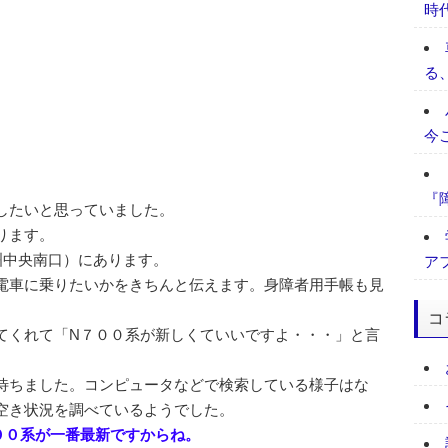
時
る
今
『
したいと思っていました。
ります。
洲中央南口）にあります。
ア
電車に乗りたいかをきちんと伝えます。身障者用手帳も見
コ
てくれて「N７００系が新しくていいですよ・・・」と言
待ちました。コンピュータなどで検索している様子はな
空き状況を調べているようでした。
００系が一番最新ですからね。