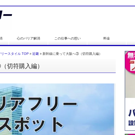
消
心のバリア解消
この仕事への想い
料金
リースタイル TOP
»
近畿
»
新幹線に乗って大阪へ③（切符購入編）
③（切符購入編）