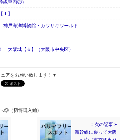
幹線車内②）
【１】
 神戸海洋博物館・カワサキワールド
】
！ 大阪城【６】（大阪市中央区）
シェアをお願い致します！▼
阪へ③（切符購入編）
：次の記事 »
新幹線に乗って大阪
へ④（東京駅出発