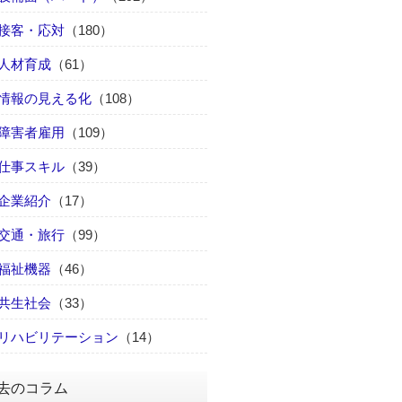
接客・応対
（180）
人材育成
（61）
情報の見える化
（108）
障害者雇用
（109）
仕事スキル
（39）
企業紹介
（17）
交通・旅行
（99）
福祉機器
（46）
共生社会
（33）
リハビリテーション
（14）
去のコラム