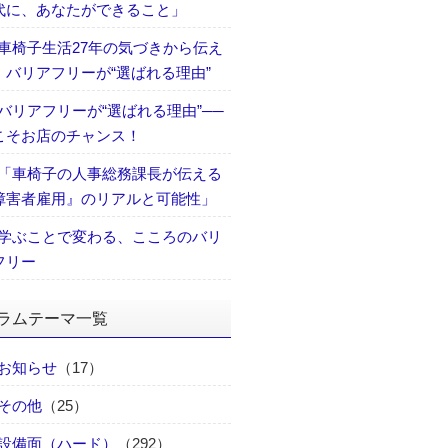
代に、あなたができること」
車椅子生活27年の気づきから伝え
、バリアフリーが“選ばれる理由”
バリアフリーが“選ばれる理由”──
こそお店のチャンス！
「車椅子の人事総務課長が伝える
障害者雇用』のリアルと可能性」
学ぶことで変わる、こころのバリ
フリー
ラムテーマ一覧
お知らせ
（17）
その他
（25）
設備面（ハード）
（292）