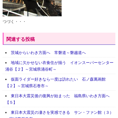
つづく・・・
関連する投稿
茨城からいわき方面へ 常磐道～磐越道へ
地域に欠かせない衣食住が揃う イオンスーパーセンター
涌谷【２】～宮城県涌谷町～
仮面ライダー好きなら一度は訪れたい 石ノ森萬画館
【２】～宮城県石巻市～
東日本大震災後の復興が始まった 福島県いわき方面へ
【５】
東日本大震災の凄さを実感できる サン・ファン館（３）