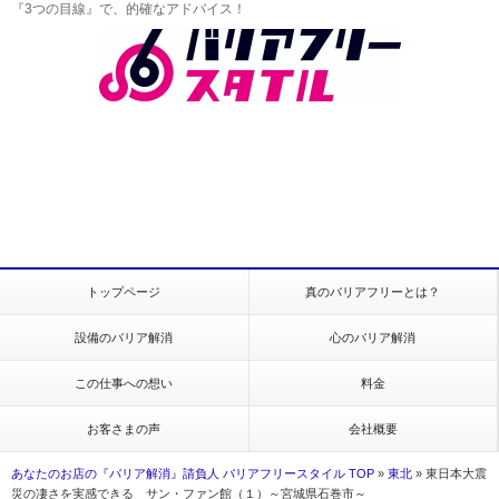
『3つの目線』で、的確なアドバイス！
トップページ
真のバリアフリーとは？
設備のバリア解消
心のバリア解消
この仕事への想い
料金
お客さまの声
会社概要
あなたのお店の『バリア解消』請負人 バリアフリースタイル TOP
»
東北
»
東日本大震
災の凄さを実感できる サン・ファン館（１）～宮城県石巻市～