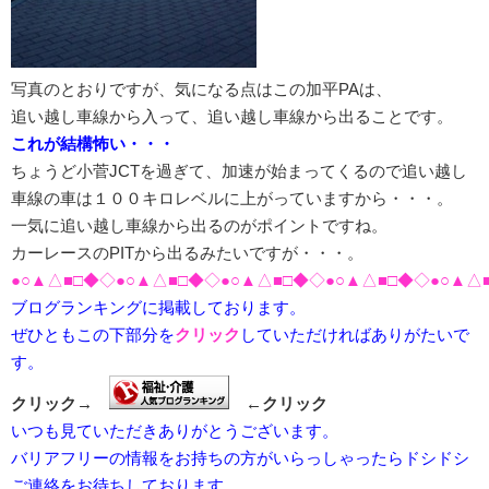
写真のとおりですが、気になる点はこの加平PAは、
追い越し車線から入って、追い越し車線から出ることです。
これが結構怖い・・・
ちょうど小菅JCTを過ぎて、加速が始まってくるので追い越し
車線の車は１００キロレベルに上がっていますから・・・。
一気に追い越し車線から出るのがポイントですね。
カーレースのPITから出るみたいですが・・・。
●○▲△■□◆◇●○▲△■□◆◇●○▲△■□◆◇●○▲△■□◆◇●○▲△
ブログランキングに掲載しております。
ぜひともこの下部分を
クリック
していただければありがたいで
す。
クリック→
←クリック
いつも見ていただきありがとうございます。
バリアフリーの情報をお持ちの方がいらっしゃったらドシドシ
ご連絡をお待ちしております。