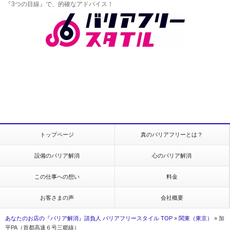
『3つの目線』で、的確なアドバイス！
トップページ
真のバリアフリーとは？
設備のバリア解消
心のバリア解消
この仕事への想い
料金
お客さまの声
会社概要
あなたのお店の『バリア解消』請負人 バリアフリースタイル TOP
»
関東（東京）
»
加
平PA（首都高速６号三郷線）