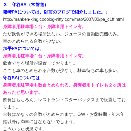
３ 守谷SA（常磐道）
箱崎PAについては、以前のブログで紹介しました。↓
http://manken-king.cocolog-nifty.com/mao/2007/09/pa_c1ff.html
身障者用駐車場１台・身障者用トイレ有。
ただ飲食ができる場所はない。ジュースの自動販売機のみ。
車のとめられる台数が少ない。
加平PAについては、
身障者用駐車場１台・身障者用トイレ有。
飲食できる場所が設置しております。
ここも車のとめられる台数が少なく、駐車待ちの車も多い。
守谷SAについては、
身障者用駐車場も数台とめられる。身障者用トイレも２ヶ所は
あったと思います。
飲食はもちろん、レストラン・スターバックスまで設置してお
ります。
台数はかなりの台数がとめられます。GW・お盆時期・年末年
始以外は満車にはならないでしょう。
こういった状況です。