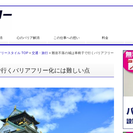
消
心のバリア解消
この仕事への想い
料金
リースタイル TOP
»
交通・旅行
»
難攻不落の城は車椅子で行くバリアフリー
で行くバリアフリー化には難しい点