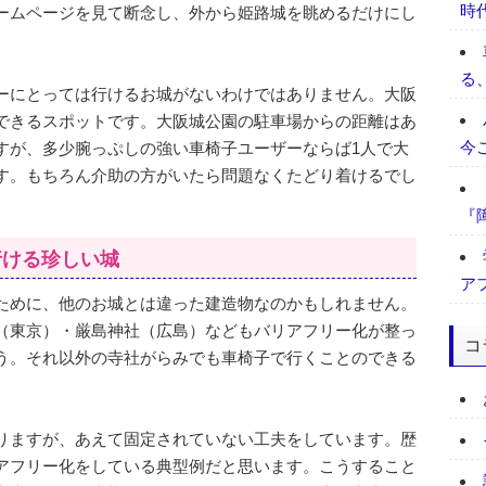
時
ームページを見て断念し、外から姫路城を眺めるだけにし
る
ーにとっては行けるお城がないわけではありません。大阪
できるスポットです。大阪城公園の駐車場からの距離はあ
今
すが、多少腕っぷしの強い車椅子ユーザーならば1人で大
す。もちろん介助の方がいたら問題なくたどり着けるでし
『
行ける珍しい城
ア
ために、他のお城とは違った建造物なのかもしれません。
（東京）・厳島神社（広島）などもバリアフリー化が整っ
コ
う。それ以外の寺社がらみでも車椅子で行くことのできる
りますが、あえて固定されていない工夫をしています。歴
アフリー化をしている典型例だと思います。こうすること