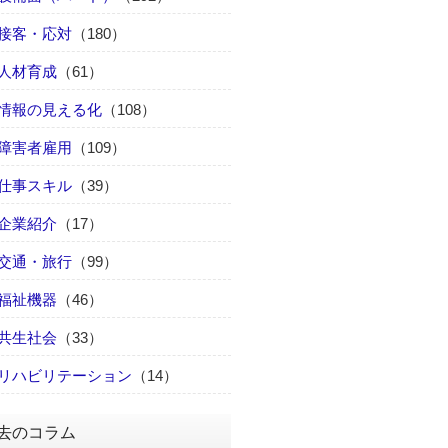
接客・応対
（180）
人材育成
（61）
情報の見える化
（108）
障害者雇用
（109）
仕事スキル
（39）
企業紹介
（17）
交通・旅行
（99）
福祉機器
（46）
共生社会
（33）
リハビリテーション
（14）
去のコラム