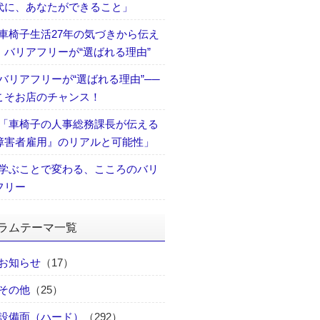
代に、あなたができること」
車椅子生活27年の気づきから伝え
、バリアフリーが“選ばれる理由”
バリアフリーが“選ばれる理由”──
こそお店のチャンス！
「車椅子の人事総務課長が伝える
障害者雇用』のリアルと可能性」
学ぶことで変わる、こころのバリ
フリー
ラムテーマ一覧
お知らせ
（17）
その他
（25）
設備面（ハード）
（292）