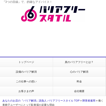
『3つの目線』で、的確なアドバイス！
トップページ
真のバリアフリーとは？
設備のバリア解消
心のバリア解消
この仕事への想い
料金
お客さまの声
会社概要
あなたのお店の『バリア解消』請負人 バリアフリースタイル TOP
»
障害者雇用
»
働く
車椅子ユーザーにとって駐車場が必要な理由