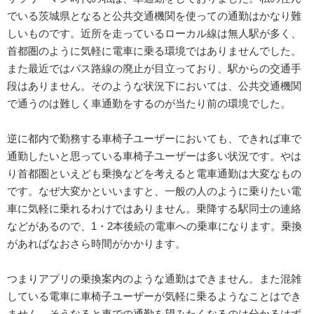
でいる茨城県となると公共交通機関を使っての通勤はかなり難
しいものです。近所を走っているローカル線は無人駅が多く、
首都圏のように気軽に電車に乗る環境ではありませんでした。
また最近ではバス路線の廃止が目立っており、駅からの交通手
段はありません。そのような状況下においては、公共交通機関
で通うのは難しく車通勤をするのが当たり前の環境でした。
逆に都内で勤務する車椅子ユーザーにおいても、できれば車で
通勤したいと思っている車椅子ユーザーは多い状況です。やは
り首都圏といえども乗換などを考えると電車通勤は大変なもの
です。なぜ大変かといいますと、一般の人のように乗りたい電
車に気軽に乗れるわけではありません。乗降する駅同士の連絡
などがあるので、1・2本後続の電車への乗車になります。乗換
があればなおさら時間がかかります。
つまりアプリの乗換案内のような通勤はできません。また混雑
している電車に車椅子ユーザーが気軽に乗るようなことはでき
ません。そうなると車での通勤を望みたくなるのは分かるはず