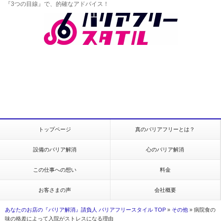
『3つの目線』で、的確なアドバイス！
トップページ
真のバリアフリーとは？
設備のバリア解消
心のバリア解消
この仕事への想い
料金
お客さまの声
会社概要
あなたのお店の『バリア解消』請負人 バリアフリースタイル TOP
»
その他
»
病院食の
味の格差によって入院がストレスになる理由