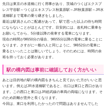
先日は東京の水道橋に行く用事があり、茨城のつくばエクスプ
レス守谷駅～つくばエキスプレス秋葉原駅～JR秋葉原駅～JR水
道橋駅まで電車の乗り継ぎをしました。
最近は駅員さんのご配慮があって、駅で思った以上の待ち時間
にならないことがほとんどです。目安的には、改札時に乗車を
お願いしてから、5分後以降の発車する電車になります。
現在の時間が9時50分の場合、9時55分以降の電車に乗ることに
なります。さすがに一般の人と同じように、9時52分の電車に
乗るといったことは難しいでしょう。そのためには、時間の余
裕を持っておく必要があります。
駅の構内図は事前に確認しておく方がいい
あとは目的地の駅の構内図をきちんと見ておいた方がいいと思
います。例えばJR水道橋駅であると、出口は東口と西口があり
ます。この西口と東口はJR総武線の車両の両端になります。そ
のため距離が意外と長くなります。
今回は、東口を利用したかったので問題はありませんでした