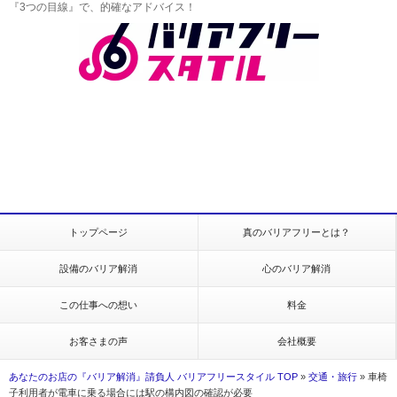
『3つの目線』で、的確なアドバイス！
トップページ
真のバリアフリーとは？
設備のバリア解消
心のバリア解消
この仕事への想い
料金
お客さまの声
会社概要
あなたのお店の『バリア解消』請負人 バリアフリースタイル TOP
»
交通・旅行
»
車椅
子利用者が電車に乗る場合には駅の構内図の確認が必要