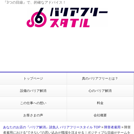
『3つの目線』で、的確なアドバイス！
トップページ
真のバリアフリーとは？
設備のバリア解消
心のバリア解消
この仕事への想い
料金
お客さまの声
会社概要
あなたのお店の『バリア解消』請負人 バリアフリースタイル TOP
»
障害者雇用
»
障害
者雇用における“できない”の思い込みが職場を沈ませる｜ポジティブな目線がチームを