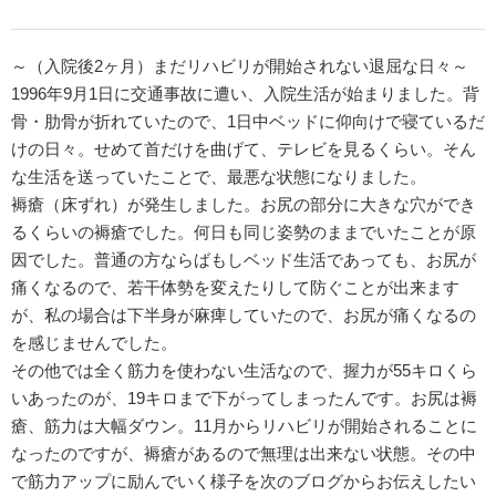
～（入院後2ヶ月）まだリハビリが開始されない退屈な日々～
1996年9月1日に交通事故に遭い、入院生活が始まりました。背
骨・肋骨が折れていたので、1日中ベッドに仰向けで寝ているだ
けの日々。せめて首だけを曲げて、テレビを見るくらい。そん
な生活を送っていたことで、最悪な状態になりました。
褥瘡（床ずれ）が発生しました。お尻の部分に大きな穴ができ
るくらいの褥瘡でした。何日も同じ姿勢のままでいたことが原
因でした。普通の方ならばもしベッド生活であっても、お尻が
痛くなるので、若干体勢を変えたりして防ぐことが出来ます
が、私の場合は下半身が麻痺していたので、お尻が痛くなるの
を感じませんでした。
その他では全く筋力を使わない生活なので、握力が55キロくら
いあったのが、19キロまで下がってしまったんです。お尻は褥
瘡、筋力は大幅ダウン。11月からリハビリが開始されることに
なったのですが、褥瘡があるので無理は出来ない状態。その中
で筋力アップに励んでいく様子を次のブログからお伝えしたい