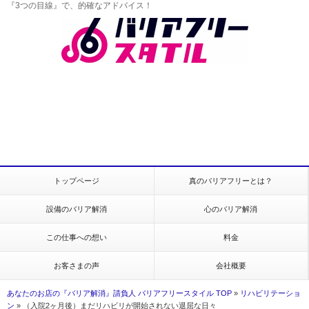
『3つの目線』で、的確なアドバイス！
トップページ
真のバリアフリーとは？
設備のバリア解消
心のバリア解消
この仕事への想い
料金
お客さまの声
会社概要
あなたのお店の『バリア解消』請負人 バリアフリースタイル TOP
»
リハビリテーショ
ン
»
（入院2ヶ月後）まだリハビリが開始されない退屈な日々