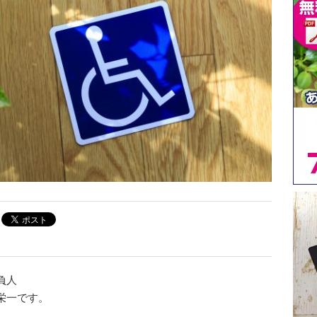
負人
栄一です。