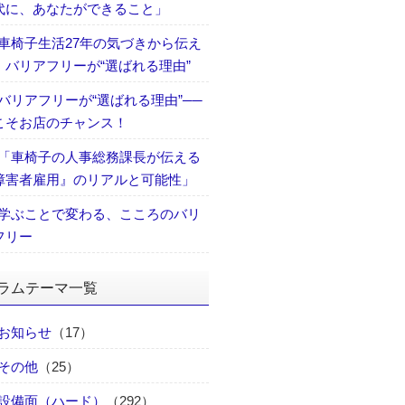
代に、あなたができること」
車椅子生活27年の気づきから伝え
、バリアフリーが“選ばれる理由”
バリアフリーが“選ばれる理由”──
こそお店のチャンス！
「車椅子の人事総務課長が伝える
障害者雇用』のリアルと可能性」
学ぶことで変わる、こころのバリ
フリー
ラムテーマ一覧
お知らせ
（17）
その他
（25）
設備面（ハード）
（292）