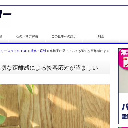
消
心のバリア解消
この仕事への想い
料金
リースタイル TOP
»
接客・応対
»
車椅子に乗っていても適切な距離感による
適切な距離感による接客応対が望ましい