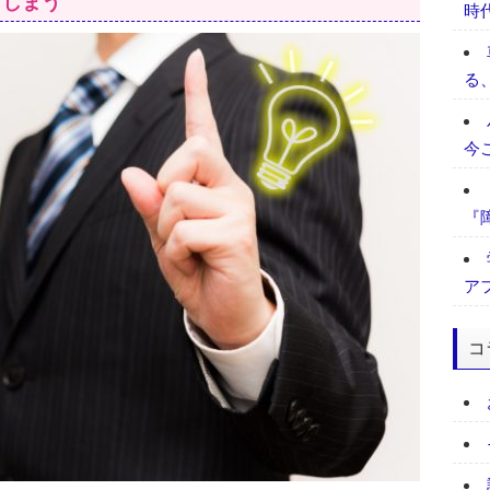
てしまう
時
る
今
『
ア
コ