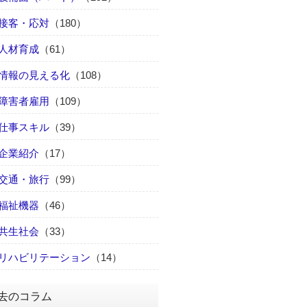
接客・応対
（180）
人材育成
（61）
情報の見える化
（108）
障害者雇用
（109）
仕事スキル
（39）
企業紹介
（17）
交通・旅行
（99）
福祉機器
（46）
共生社会
（33）
リハビリテーション
（14）
去のコラム