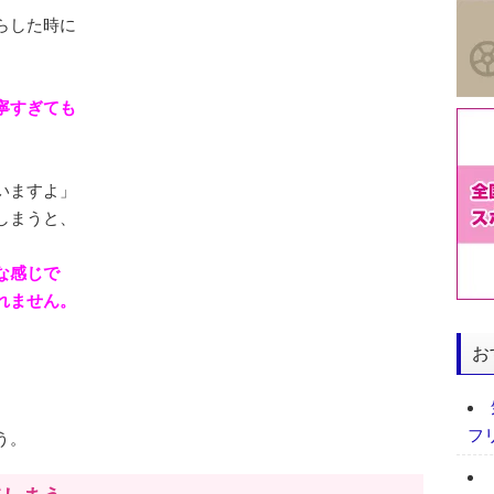
らした時に
寧すぎても
いますよ」
しまうと、
な感じで
れません。
お
フ
う。