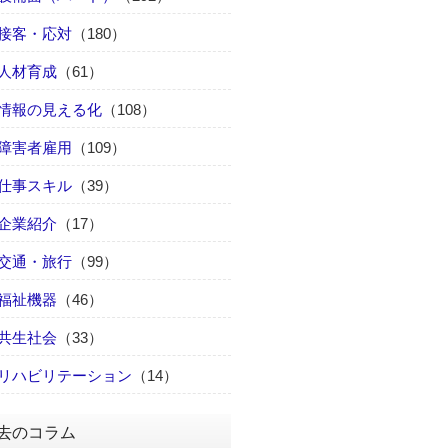
接客・応対
（180）
人材育成
（61）
情報の見える化
（108）
障害者雇用
（109）
仕事スキル
（39）
企業紹介
（17）
交通・旅行
（99）
福祉機器
（46）
共生社会
（33）
リハビリテーション
（14）
去のコラム