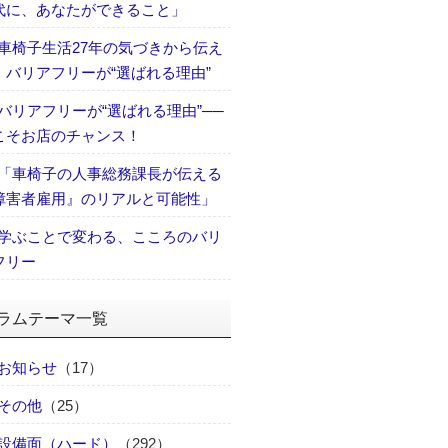
代に、あなたができること」
車椅子生活27年の気づきから伝え
、バリアフリーが“選ばれる理由”
バリアフリーが“選ばれる理由”──
こそお店のチャンス！
「車椅子の人事総務課長が伝える
障害者雇用』のリアルと可能性」
学ぶことで変わる、こころのバリ
フリー
ラムテーマ一覧
お知らせ
（17）
その他
（25）
設備面（ハード）
（292）