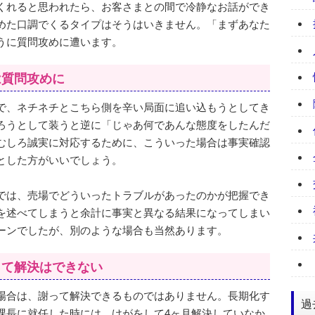
くれると思われたら、お客さまとの間で冷静なお話ができ
めた口調でくるタイプはそうはいきません。「まずあなた
うに質問攻めに遭います。
は質問攻めに
で、ネチネチとこちら側を辛い局面に追い込もうとしてき
ろうとして装うと逆に「じゃあ何であんな態度をしたんだ
むしろ誠実に対応するために、こういった場合は事実確認
とした方がいいでしょう。
では、売場でどういったトラブルがあったのかが把握でき
を述べてしまうと余計に事実と異なる結果になってしまい
ーンでしたが、別のような場合も当然あります。
って解決はできない
場合は、謝って解決できるものではありません。長期化す
過
課長に就任した時には、けがをして4ヶ月解決していなか