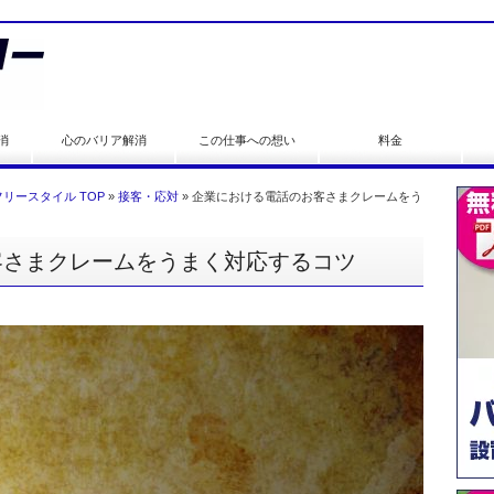
消
心のバリア解消
この仕事への想い
料金
リースタイル TOP
»
接客・応対
»
企業における電話のお客さまクレームをう
客さまクレームをうまく対応するコツ