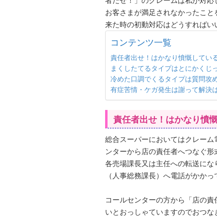
者だせ！」のクレームは私が対応
お客さまが満足されなかったこと
来た時の初動対応はどうすればい
コンテンツ一覧
責任者出せ！はかなり憤慨してい
まくしたてるタイプはとにかくじ
冷めた口調でくるタイプは質問攻
有症苦情・ケガ発生は謝って解決
責任者出せ！はかなり憤
総合スーパーにおいてはクレーム
ンターから店の責任者へつなぐ形
各売場課長又は主任への転送にな
（人事総務課長）へ電話がかかっ
コールセンターの方から「店の責
いとおっしゃていますのでおつな