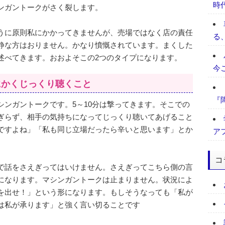
時
ンガントークがさく裂します。
うに原則私にかかってきませんが、売場ではなく店の責任
る
静な方はおりません。かなり憤慨されています。まくした
述べてきます。おおよそこの2つのタイプになります。
今
にかくじっくり聴くこと
『
シンガントークです。5～10分は撃ってきます。そこでの
ぎらず、相手の気持ちになってじっくり聴いてあげること
ですよね」「私も同じ立場だったら辛いと思います」とか
ア
コ
で話をさえぎってはいけません。さえぎってこちら側の言
になります。マシンガントークは止まりません。状況によ
を出せ！」という形になります。もしそうなっても「私が
は私が承ります」と強く言い切ることです