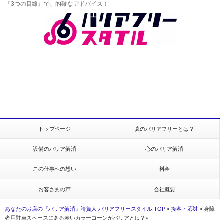
『3つの目線』で、的確なアドバイス！
トップページ
真のバリアフリーとは？
設備のバリア解消
心のバリア解消
この仕事への想い
料金
お客さまの声
会社概要
あなたのお店の『バリア解消』請負人 バリアフリースタイル TOP
»
接客・応対
»
身障
者用駐車スペースにある赤いカラーコーンがバリアとは？⭐︎