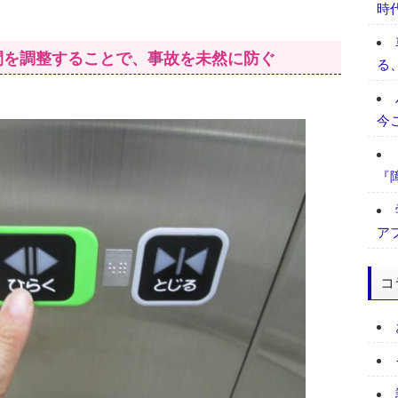
時
時間を調整することで、事故を未然に防ぐ
る
今
『
ア
コ