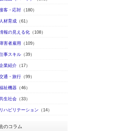
接客・応対
（180）
人材育成
（61）
情報の見える化
（108）
障害者雇用
（109）
仕事スキル
（39）
企業紹介
（17）
交通・旅行
（99）
福祉機器
（46）
共生社会
（33）
リハビリテーション
（14）
去のコラム