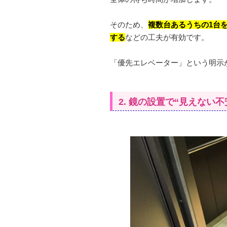
そのため、
複数台あるうちの1台
する
などの工夫が有効です。
「優先エレベーター」という明示
2. 鏡の設置で“見えない