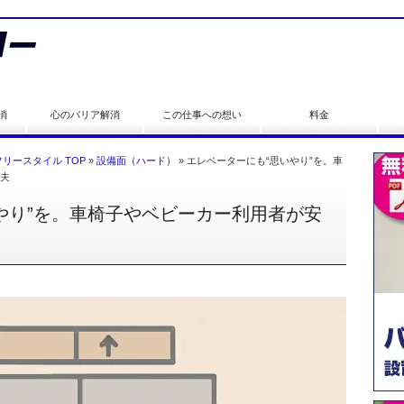
消
心のバリア解消
この仕事への想い
料金
リースタイル TOP
»
設備面（ハード）
»
エレベーターにも“思いやり”を。車
夫
やり”を。車椅子やベビーカー利用者が安