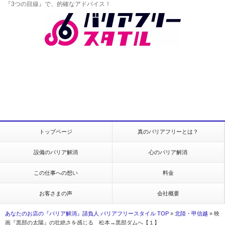
『3つの目線』で、的確なアドバイス！
トップページ
真のバリアフリーとは？
設備のバリア解消
心のバリア解消
この仕事への想い
料金
お客さまの声
会社概要
あなたのお店の『バリア解消』請負人 バリアフリースタイル TOP
»
北陸・甲信越
»
映
画『黒部の太陽』の壮絶さを感じる 松本→黒部ダムへ【１】