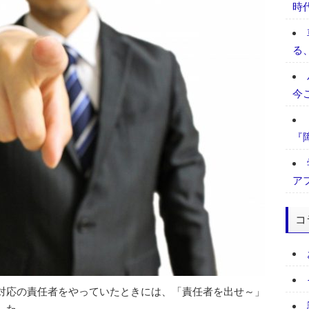
時
る
今
『
ア
コ
対応の責任者をやっていたときには、「責任者を出せ～」
した。