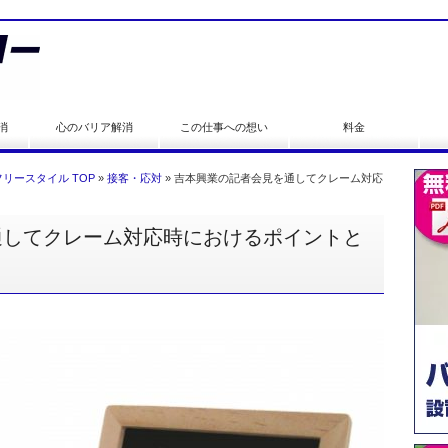
消
心のバリア解消
この仕事への想い
料金
リースタイル TOP
»
接客・応対
»
吉本興業の記者会見を通してクレーム対応
通してクレーム対応時におけるポイントと