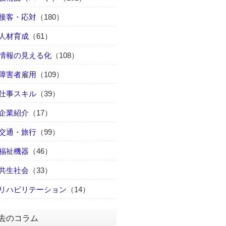
接客・応対
（180）
人材育成
（61）
情報の見える化
（108）
障害者雇用
（109）
仕事スキル
（39）
企業紹介
（17）
交通・旅行
（99）
福祉機器
（46）
共生社会
（33）
リハビリテーション
（14）
去のコラム