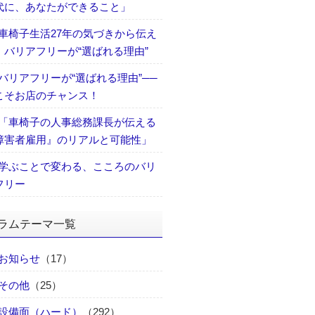
代に、あなたができること」
車椅子生活27年の気づきから伝え
、バリアフリーが“選ばれる理由”
バリアフリーが“選ばれる理由”──
こそお店のチャンス！
「車椅子の人事総務課長が伝える
障害者雇用』のリアルと可能性」
学ぶことで変わる、こころのバリ
フリー
ラムテーマ一覧
お知らせ
（17）
その他
（25）
設備面（ハード）
（292）